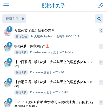
樱桃小丸子
夜莺家族字幕组招募公告
0
官方公告
大顺子bigshunzi
发表于
2020-10-4
哆啦A梦：伴我同行2
1
哆啦A梦
wwfwcwecw
回复于
2021-6-27
【中日双语】哆啦A梦：大雄与天空的理想乡[2023.08.
0
22]
哆啦A梦
xiaoxin
发表于
2023-9-9
【台配国语】哆啦A梦：大雄与天空的理想乡[2023.10.
2
06]
哆啦A梦
xiaoxin
回复于
2024-11-18
[TV] [台配版/东森幼幼/独家分享]樱桃小丸子台配版 新
0
番(持续更新中)