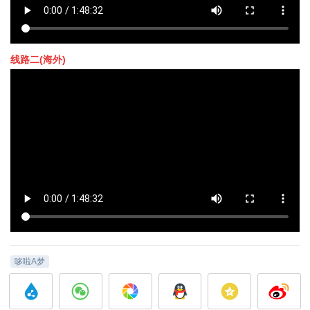
线路二(海外)
哆啦A梦