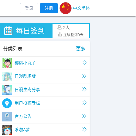
中文简体
登录
注册
2人
每日签到
连续签到0天
分类列表
更多
樱桃小丸子
日漫剧场版
日漫生肉分享
用户投稿专栏
官方公告
哆啦A梦