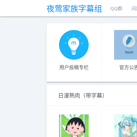
夜莺家族字幕组
QQ群
问
用户投稿专栏
官方公
日漫熟肉（带字幕）