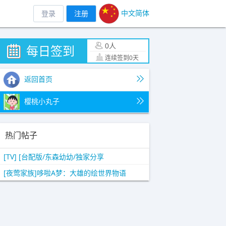
中文简体
登录
注册
0人
每日签到
连续签到0天
返回首页
樱桃小丸子
热门帖子
[TV] [台配版/东森幼幼/独家分享
[夜莺家族]哆啦A梦：大雄的绘世界物语