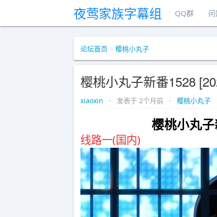
夜莺家族字幕组
QQ群
问
论坛首页
>
樱桃小丸子
樱桃小丸子新番1528 [2026
xiaoxin
· 发表于 2个月前 ·
樱桃小丸子
樱桃小丸子新番1
线路一(国内)