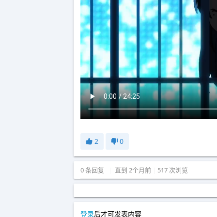
2
0
0 条回复
|
直到 2个月前
|
517 次浏览
登录
后才可发表内容