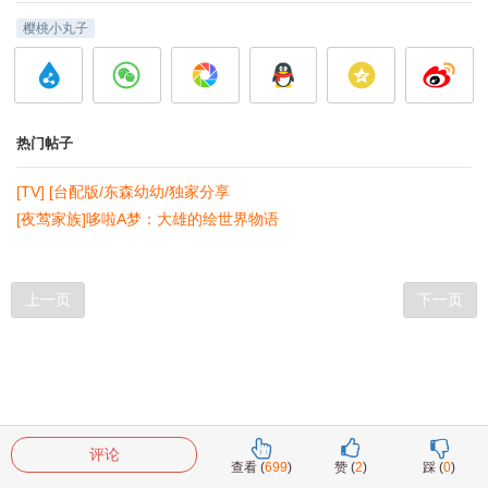
樱桃小丸子
热门帖子
[TV] [台配版/东森幼幼/独家分享
[夜莺家族]哆啦A梦：大雄的绘世界物语
上一页
下一页
评论
查看 (
699
)
赞 (
2
)
踩 (
0
)