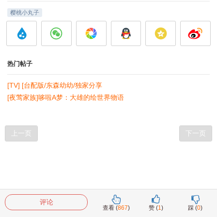
樱桃小丸子
热门帖子
[TV] [台配版/东森幼幼/独家分享
[夜莺家族]哆啦A梦：大雄的绘世界物语
上一页
下一页
评论
查看 (
867
)
赞 (
1
)
踩 (
0
)