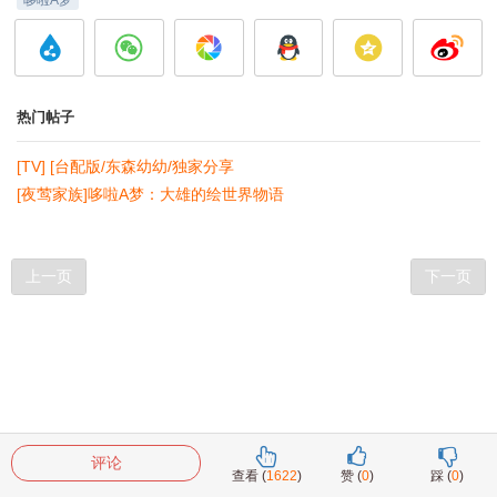
哆啦A梦
热门帖子
[TV] [台配版/东森幼幼/独家分享
[夜莺家族]哆啦A梦：大雄的绘世界物语
上一页
下一页
评论
查看 (
1622
)
赞 (
0
)
踩 (
0
)